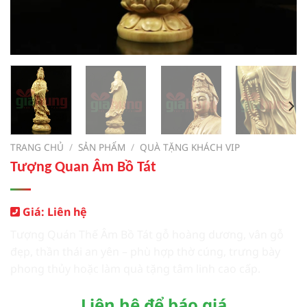
TRANG CHỦ
/
SẢN PHẨM
/
QUÀ TẶNG KHÁCH VIP
Tượng Quan Âm Bồ Tát
Giá: Liên hệ
Tượng Quán Thế Âm Bồ Tát gỗ hoàng dương, vân gỗ
đẹp, thần thái an yên – phù hợp thờ cúng, trưng bày
phong thủy hoặc làm quà tặng tâm linh cao cấp.
Liên hệ để báo giá