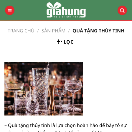
Bỏ
qua
nội
dung
TRANG CHỦ
/
SẢN PHẨM
/
QUÀ TẶNG THỦY TINH
LỌC
– Quà tặng thủy tinh là lựa chọn hoàn hảo để bày tỏ sự