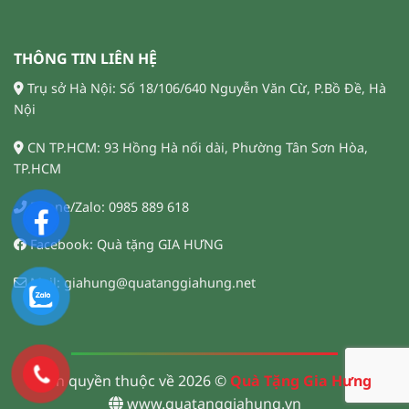
THÔNG TIN LIÊN HỆ
Trụ sở Hà Nội: Số 18/106/640 Nguyễn Văn Cừ, P.Bồ Đề, Hà
Nội
CN TP.HCM: 93 Hồng Hà nối dài, Phường Tân Sơn Hòa,
TP.HCM
Phone/Zalo: 0985 889 618
Facebook: Quà tặng GIA HƯNG
Mail: giahung@quatanggiahung.net
Bản quyền thuộc về 2026 ©
Quà Tặng Gia Hưng
www.quatanggiahung.vn