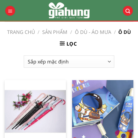
Bỏ
qua
nội
dung
TRANG CHỦ
/
SẢN PHẨM
/
Ô DÙ - ÁO MƯA
/
Ô DÙ
LỌC