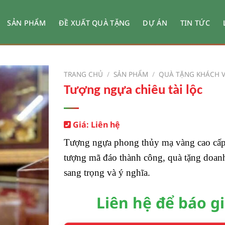
SẢN PHẨM
ĐỀ XUẤT QUÀ TẶNG
DỰ ÁN
TIN TỨC
TRANG CHỦ
/
SẢN PHẨM
/
QUÀ TẶNG KHÁCH V
Tượng ngựa chiêu tài lộc
Giá: Liên hệ
Tượng ngựa phong thủy mạ vàng cao cấp
tượng mã đáo thành công, quà tặng doan
sang trọng và ý nghĩa.
Liên hệ để báo g