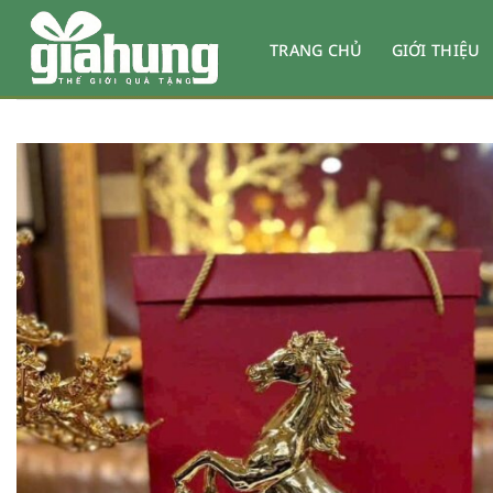
Bỏ
qua
TRANG CHỦ
GIỚI THIỆU
nội
dung