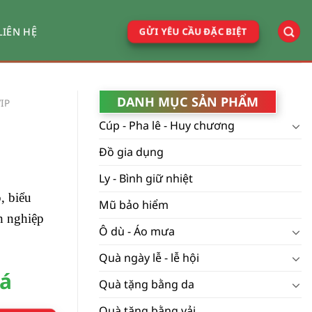
GỬI YÊU CẦU ĐẶC BIỆT
LIÊN HỆ
DANH MỤC SẢN PHẨM
IP
Cúp - Pha lê - Huy chương
Đồ gia dụng
Ly - Bình giữ nhiệt
, biểu
Mũ bảo hiểm
h nghiệp
Ô dù - Áo mưa
Quà ngày lễ - lễ hội
iá
Quà tặng bằng da
Quà tặng bằng vải