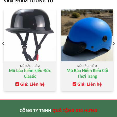
SẢN PHẨM TƯƠNG TỰ
MŨ BẢO HIỂM
MŨ BẢO HIỂM
Mũ bảo hiểm kiểu Đức
Mũ Bảo Hiểm Kiểu Cối
Classic
Thời Trang
Giá: Liên hệ
Giá: Liên hệ
CÔNG TY TNHH
QUÀ TẶNG GIA HƯNG