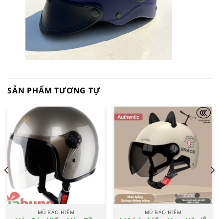
SẢN PHẨM TƯƠNG TỰ
MŨ BẢO HIỂM
MŨ BẢO HIỂM