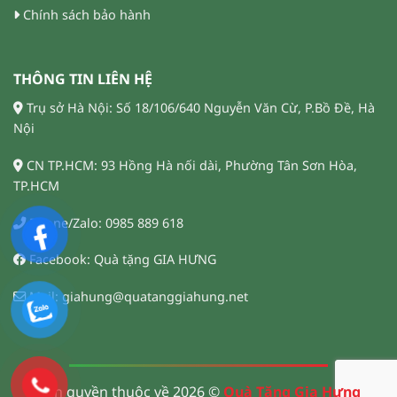
Chính sách bảo hành
THÔNG TIN LIÊN HỆ
Trụ sở Hà Nội: Số 18/106/640 Nguyễn Văn Cừ, P.Bồ Đề, Hà
Nội
CN TP.HCM: 93 Hồng Hà nối dài, Phường Tân Sơn Hòa,
TP.HCM
Phone/Zalo: 0985 889 618
Facebook: Quà tặng GIA HƯNG
Mail: giahung@quatanggiahung.net
Bản quyền thuộc về 2026 ©
Quà Tặng Gia Hưng