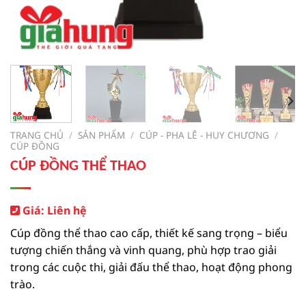
TRANG CHỦ
/
SẢN PHẨM
/
CÚP - PHA LÊ - HUY CHƯƠNG
/
CÚP ĐỒNG
CÚP ĐỒNG THỂ THAO
Giá: Liên hệ
Cúp đồng thể thao cao cấp, thiết kế sang trọng – biểu
tượng chiến thắng và vinh quang, phù hợp trao giải
trong các cuộc thi, giải đấu thể thao, hoạt động phong
trào.