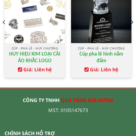
CÚP - PHA LÊ - HUY CHƯƠNG
CÚP - PHA LÊ - HUY CHƯƠNG
HUY HIỆU KIM LOẠI CÀI
Cúp pha lê hình nắm
ÁO KHẮC LOGO
đấm
Giá: Liên hệ
Giá: Liên hệ
CÔNG TY TNHH
QUÀ TẶNG GIA HƯNG
MST: 0105147673
CHÍNH SÁCH HỖ TRỢ