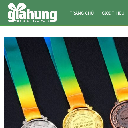
Bỏ
qua
TRANG CHỦ
GIỚI THIỆU
nội
dung