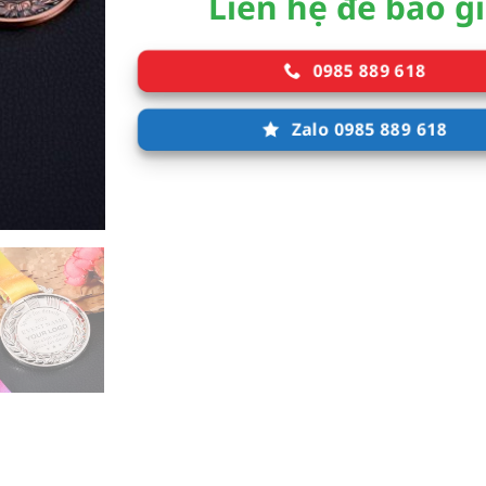
Liên hệ để báo g
0985 889 618
Zalo 0985 889 618