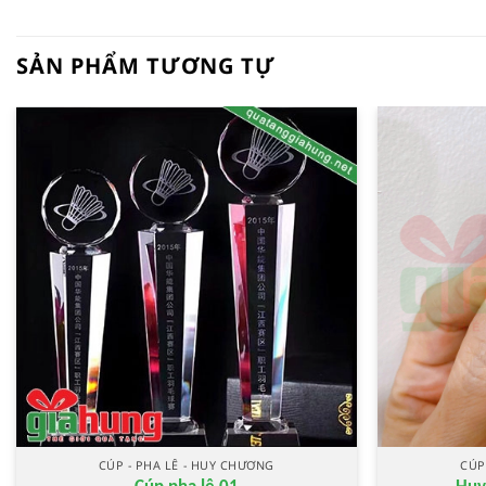
SẢN PHẨM TƯƠNG TỰ
CÚP - PHA LÊ - HUY CHƯƠNG
CÚP