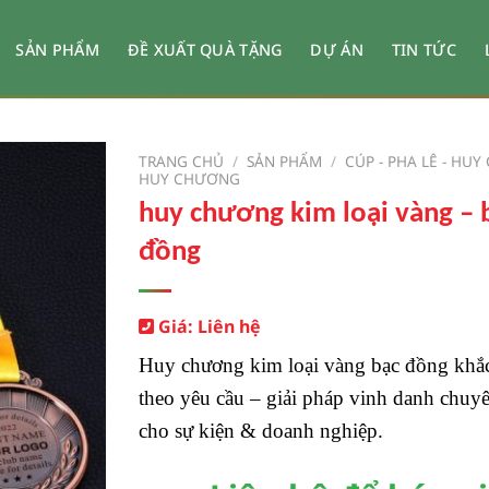
SẢN PHẨM
ĐỀ XUẤT QUÀ TẶNG
DỰ ÁN
TIN TỨC
TRANG CHỦ
/
SẢN PHẨM
/
CÚP - PHA LÊ - HU
HUY CHƯƠNG
huy chương kim loại vàng – 
đồng
Giá: Liên hệ
Huy chương kim loại vàng bạc đồng khắ
theo yêu cầu – giải pháp vinh danh chuy
cho sự kiện & doanh nghiệp.