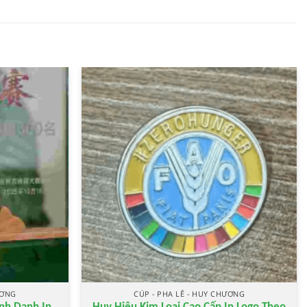
ƯƠNG
CÚP - PHA LÊ - HUY CHƯƠNG