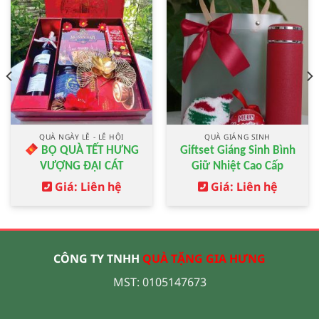
QUÀ NGÀY LỄ - LỄ HỘI
QUÀ GIÁNG SINH
Giftset Giáng Sinh Bình
BỘ QUÀ TẾT HƯNG
Giữ Nhiệt Cao Cấp
VƯỢNG ĐẠI CÁT
Giá: Liên hệ
Giá: Liên hệ
CÔNG TY TNHH
QUÀ TẶNG GIA HƯNG
MST: 0105147673