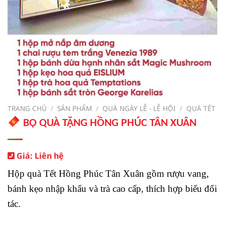
TRANG CHỦ
/
SẢN PHẨM
/
QUÀ NGÀY LỄ - LỄ HỘI
/
QUÀ TẾT
BỘ QUÀ TẶNG HỒNG PHÚC TÂN XUÂN
Giá: Liên hệ
Hộp quà Tết Hồng Phúc Tân Xuân gồm rượu vang,
bánh kẹo nhập khẩu và trà cao cấp, thích hợp biếu đối
tác.