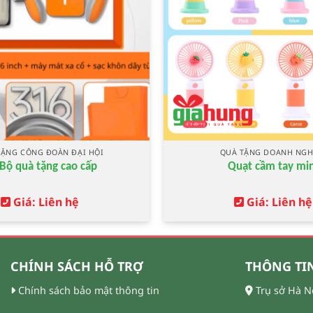
TẶNG CÔNG ĐOÀN ĐẠI HỘI
QUÀ TẶNG DOANH NGH
Bộ quà tặng cao cấp
Quạt cầm tay min
Giá: Liên hệ
Giá: Liên hệ
CHÍNH SÁCH HỖ TRỢ
THÔNG TIN
Chính sách bảo mật thông tin
Trụ sở Hà N