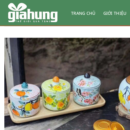
Bỏ
qua
TRANG CHỦ
GIỚI THIỆU
nội
dung