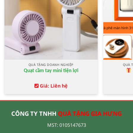
QUÀ TẶNG DOANH NGHIỆP
QUÀ 
Quạt cầm tay mini tiện lợi
Giá: Liên hệ
CÔNG TY TNHH
QUÀ TẶNG GIA HƯNG
MST: 0105147673