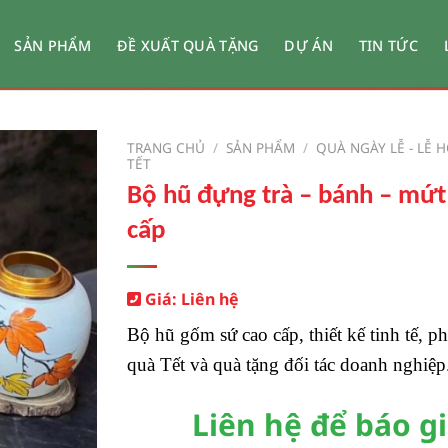
SẢN PHẨM
ĐỀ XUẤT QUÀ TẶNG
DỰ ÁN
TIN TỨC
TRANG CHỦ
/
SẢN PHẨM
/
QUÀ NGÀY LỄ - LỄ H
TẾT
Bộ hũ đựng trà – bánh – mứt
cấp
Giá: Liên hệ
Bộ hũ gốm sứ cao cấp, thiết kế tinh tế, p
quà Tết và quà tặng đối tác doanh nghiệp
Liên hệ để báo g