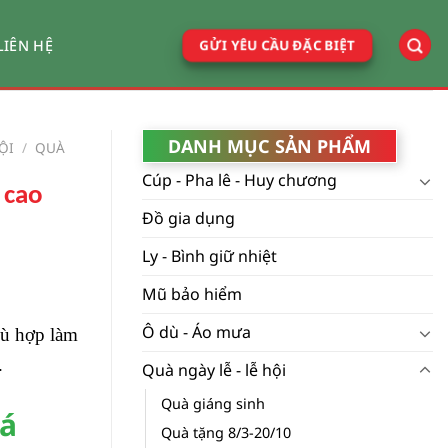
GỬI YÊU CẦU ĐẶC BIỆT
LIÊN HỆ
DANH MỤC SẢN PHẨM
ỘI
/
QUÀ
Cúp - Pha lê - Huy chương
 cao
Đồ gia dụng
Ly - Bình giữ nhiệt
Mũ bảo hiểm
Ô dù - Áo mưa
hù hợp làm
.
Quà ngày lễ - lễ hội
Quà giáng sinh
iá
Quà tặng 8/3-20/10