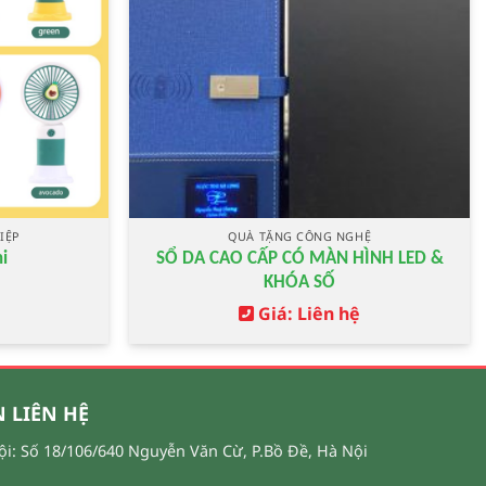
IỆP
QUÀ TẶNG CÔNG NGHỆ
SỔ DA CAO CẤP CÓ MÀN HÌNH LED &
i
KHÓA SỐ
Giá: Liên hệ
 LIÊN HỆ
ội: Số 18/106/640 Nguyễn Văn Cừ, P.Bồ Đề, Hà Nội