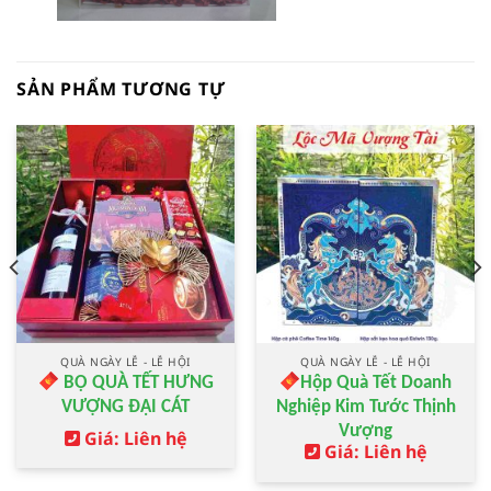
SẢN PHẨM TƯƠNG TỰ
QUÀ NGÀY LỄ - LỄ HỘI
QUÀ NGÀY LỄ - LỄ HỘI
BỘ QUÀ TẾT HƯNG
Hộp Quà Tết Doanh
VƯỢNG ĐẠI CÁT
Nghiệp Kim Tước Thịnh
Vượng
Giá: Liên hệ
Giá: Liên hệ