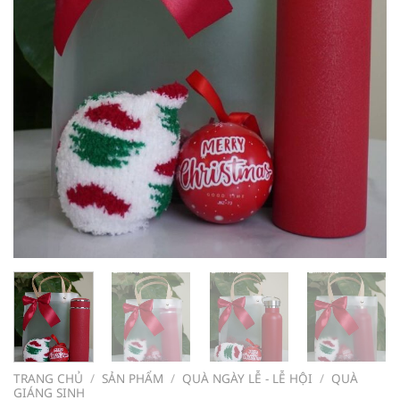
TRANG CHỦ
/
SẢN PHẨM
/
QUÀ NGÀY LỄ - LỄ HỘI
/
QUÀ
GIÁNG SINH