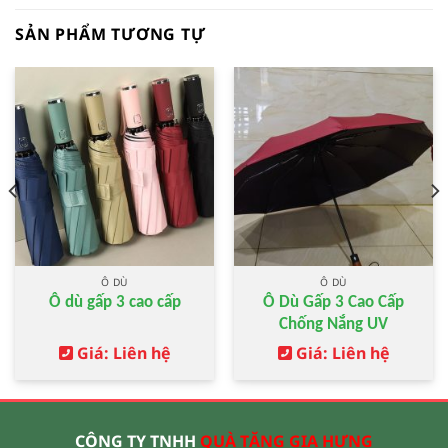
SẢN PHẨM TƯƠNG TỰ
Ô DÙ
Ô DÙ
Ô dù gấp 3 cao cấp
Ô Dù Gấp 3 Cao Cấp
Chống Nắng UV
Giá: Liên hệ
Giá: Liên hệ
CÔNG TY TNHH
QUÀ TẶNG GIA HƯNG