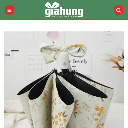
Bỏ
qua
nội
dung