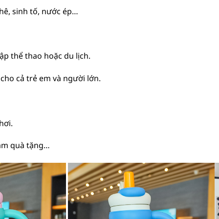
phê, sinh tố, nước ép…
tập thể thao hoặc du lịch.
cho cả trẻ em và người lớn.
hơi.
 làm quà tặng…