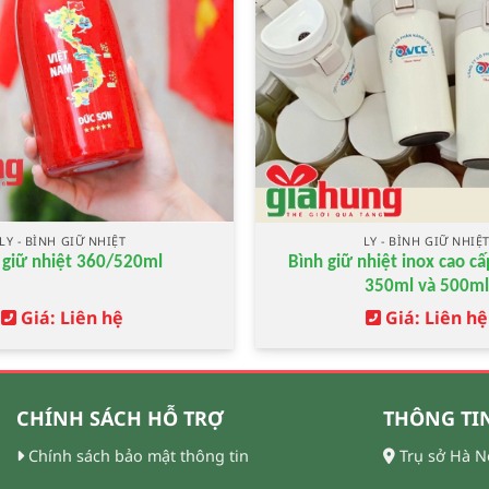
LY - BÌNH GIỮ NHIỆT
LY - BÌNH GIỮ NHIỆ
Bình giữ nhiệt inox cao cấ
 giữ nhiệt 360/520ml
350ml và 500ml
Giá: Liên hệ
Giá: Liên hệ
CHÍNH SÁCH HỖ TRỢ
THÔNG TIN
Chính sách bảo mật thông tin
Trụ sở Hà N