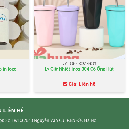
T
LY - BÌNH GIỮ NHIỆT
p in logo –
Ly Giữ Nhiệt Inox 304 Có Ống Hút
Giá: Liên hệ
 LIÊN HỆ
ội: Số 18/106/640 Nguyễn Văn Cừ, P.Bồ Đề, Hà Nội