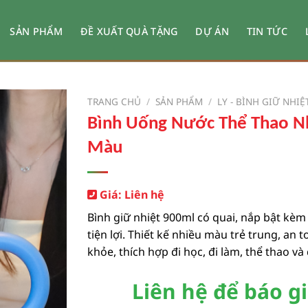
SẢN PHẨM
ĐỀ XUẤT QUÀ TẶNG
DỰ ÁN
TIN TỨC
TRANG CHỦ
/
SẢN PHẨM
/
LY - BÌNH GIỮ NHIỆ
Bình Uống Nước Thể Thao N
Màu
Giá: Liên hệ
Bình giữ nhiệt 900ml có quai, nắp bật kèm
tiện lợi. Thiết kế nhiều màu trẻ trung, an 
khỏe, thích hợp đi học, đi làm, thể thao và
Liên hệ để báo g