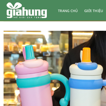
Bỏ
qua
TRANG CHỦ
GIỚI THIỆU
nội
dung