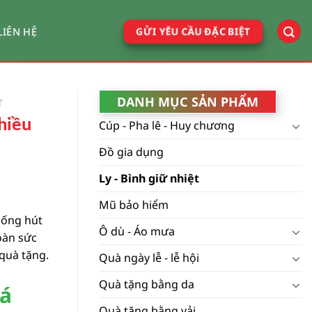
GỬI YÊU CẦU ĐẶC BIỆT
LIÊN HỆ
DANH MỤC SẢN PHẨM
T
hiều
Cúp - Pha lê - Huy chương
Đồ gia dụng
Ly - Bình giữ nhiệt
Mũ bảo hiểm
 ống hút
Ô dù - Áo mưa
toàn sức
 quà tặng.
Quà ngày lễ - lễ hội
Quà tặng bằng da
iá
Quà tặng bằng vải