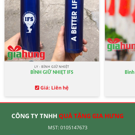
LY - BÌNH GIỮ NHIỆT
BÌNH GIỮ NHIỆT IFS
Bình
Giá: Liên hệ
CÔNG TY TNHH
QUÀ TẶNG GIA HƯNG
MST: 0105147673