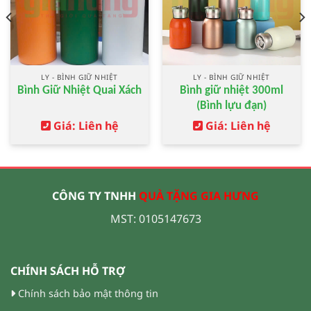
LY - BÌNH GIỮ NHIỆT
LY - BÌNH GIỮ NHIỆT
Bình Giữ Nhiệt Quai Xách
Bình giữ nhiệt 300ml
(Bình lựu đạn)
Giá: Liên hệ
Giá: Liên hệ
CÔNG TY TNHH
QUÀ TẶNG GIA HƯNG
MST: 0105147673
CHÍNH SÁCH HỖ TRỢ
Chính sách bảo mật thông tin