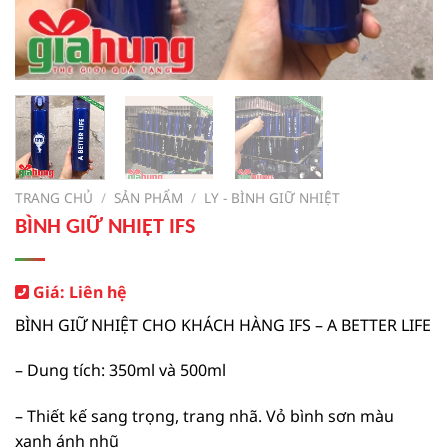
TRANG CHỦ
/
SẢN PHẨM
/
LY - BÌNH GIỮ NHIỆT
BÌNH GIỮ NHIỆT IFS
Giá: Liên hệ
BÌNH GIỮ NHIỆT CHO KHÁCH HÀNG IFS – A BETTER LIFE
– Dung tích: 350ml và 500ml
– Thiết kế sang trọng, trang nhã. Vỏ bình sơn màu
xanh ánh nhũ