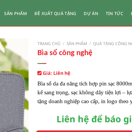
SẢN PHẨM
ĐỀ XUẤT QUÀ TẶNG
DỰ ÁN
TIN TỨC
TRANG CHỦ
/
SẢN PHẨM
/
QUÀ TẶNG CÔNG N
Bìa sổ công nghệ
Giá: Liên hệ
Bìa sổ da đa năng tích hợp pin sạc 8000m
kế sang trọng, sạc không dây tiện lợi – l
tặng doanh nghiệp cao cấp, in logo theo 
Liên hệ để báo g