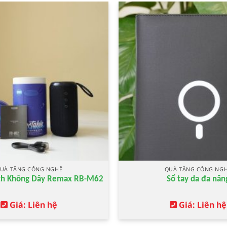
UÀ TẶNG CÔNG NGHỆ
QUÀ TẶNG CÔNG NG
oth Không Dây Remax RB-M62
Sổ tay da đa năn
Giá: Liên hệ
Giá: Liên hệ