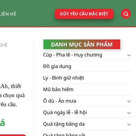
GỬI YÊU CẦU ĐẶC BIỆT
LIÊN HỆ
DANH MỤC SẢN PHẨM
GHỆ
Cúp - Pha lê - Huy chương
Đồ gia dụng
Ly - Bình giữ nhiệt
Ah, thiết
Mũ bảo hiểm
ựa chọn quà
Ô dù - Áo mưa
yêu cầu.
Quà ngày lễ - lễ hội
iá
Quà tặng bằng da
Quà tặng bằng vải