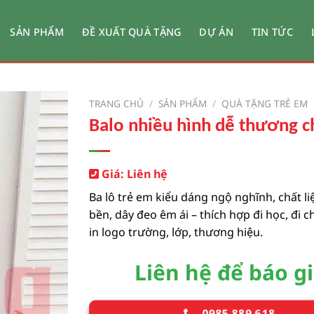
SẢN PHẨM
ĐỀ XUẤT QUÀ TẶNG
DỰ ÁN
TIN TỨC
TRANG CHỦ
/
SẢN PHẨM
/
QUÀ TẶNG TRẺ EM
Balo nhiều hình dễ thương c
Giá: Liên hệ
Ba lô trẻ em kiểu dáng ngộ nghĩnh, chất l
bền, dây đeo êm ái – thích hợp đi học, đi c
in logo trường, lớp, thương hiệu.
Liên hệ để báo g
0985 889 618