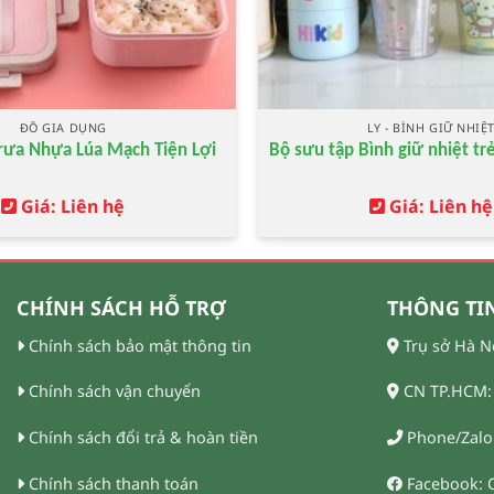
ĐỒ GIA DỤNG
LY - BÌNH GIỮ NHIỆ
ưa Nhựa Lúa Mạch Tiện Lợi
Bộ sưu tập Bình giữ nhiệt t
Giá: Liên hệ
Giá: Liên hệ
CHÍNH SÁCH HỖ TRỢ
THÔNG TIN
Chính sách bảo mật thông tin
Trụ sở Hà N
Chính sách vận chuyển
CN TP.HCM: 
Chính sách đổi trả & hoàn tiền
Phone/Zalo:
Chính sách thanh toán
Facebook: 