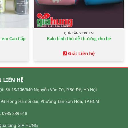
T
QUÀ TẶNG TRẺ EM
rẻ em Cao Cấp
Balo hình thú dễ thương cho bé
Giá: Liên hệ
 LIÊN HỆ
ội: Số 18/106/640 Nguyễn Văn Cừ, P.Bồ Đề, Hà Nội
93 Hồng Hà nối dài, Phường Tân Sơn Hòa, TP.HCM
 0985 889 618
Quà tặng GIA HƯNG