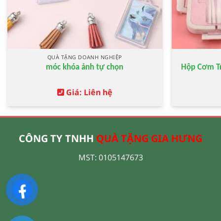
QUÀ TẶNG DOANH NGHIỆP
móc khóa ảnh tự chọn
Hộp Cơm Tr
Giá: Liên hệ
CÔNG TY TNHH
QUÀ TẶNG GIA HƯNG
MST: 0105147673