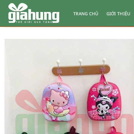
Bỏ
qua
TRANG CHỦ
GIỚI THIỆU
nội
dung