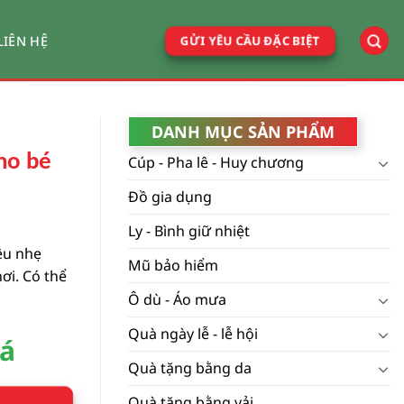
GỬI YÊU CẦU ĐẶC BIỆT
LIÊN HỆ
DANH MỤC SẢN PHẨM
ho bé
Cúp - Pha lê - Huy chương
Đồ gia dụng
Ly - Bình giữ nhiệt
iệu nhẹ
Mũ bảo hiểm
hơi. Có thể
Ô dù - Áo mưa
Quà ngày lễ - lễ hội
iá
Quà tặng bằng da
Quà tặng bằng vải