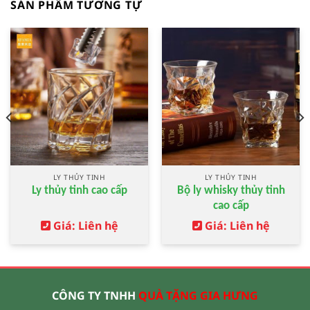
SẢN PHẨM TƯƠNG TỰ
LY THỦY TINH
LY THỦY TINH
Ly thủy tinh cao cấp
Bộ ly whisky thủy tinh
cao cấp
Giá: Liên hệ
Giá: Liên hệ
CÔNG TY TNHH
QUÀ TẶNG GIA HƯNG