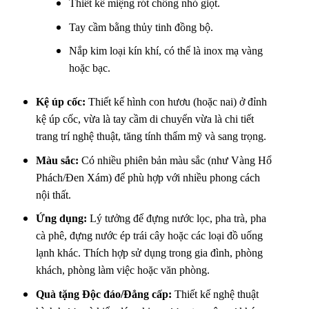
Thiết kế miệng rót chống nhỏ giọt.
Tay cầm bằng thủy tinh đồng bộ.
Nắp kim loại kín khí, có thể là inox mạ vàng
hoặc bạc.
Kệ úp cốc:
Thiết kế hình con hươu (hoặc nai) ở đỉnh
kệ úp cốc, vừa là tay cầm di chuyển vừa là chi tiết
trang trí nghệ thuật, tăng tính thẩm mỹ và sang trọng.
Màu sắc:
Có nhiều phiên bản màu sắc (như Vàng Hổ
Phách/Đen Xám) để phù hợp với nhiều phong cách
nội thất.
Ứng dụng:
Lý tưởng để đựng nước lọc, pha trà, pha
cà phê, đựng nước ép trái cây hoặc các loại đồ uống
lạnh khác. Thích hợp sử dụng trong gia đình, phòng
khách, phòng làm việc hoặc văn phòng.
Quà tặng Độc đáo/Đẳng cấp:
Thiết kế nghệ thuật