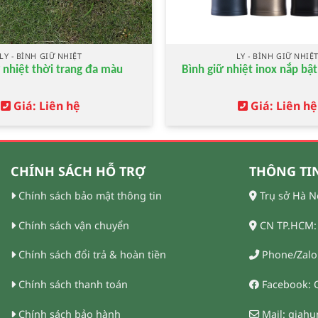
LY - BÌNH GIỮ NHIỆT
LY - BÌNH GIỮ NHIỆ
 nhiệt thời trang đa màu
Bình giữ nhiệt inox nắp bật
Giá: Liên hệ
Giá: Liên hệ
CHÍNH SÁCH HỖ TRỢ
THÔNG TIN
Chính sách bảo mật thông tin
Trụ sở Hà N
Chính sách vận chuyển
CN TP.HCM: 
Chính sách đổi trả & hoàn tiền
Phone/Zalo:
Chính sách thanh toán
Facebook: 
Chính sách bảo hành
Mail: giah