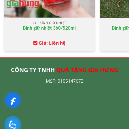
LY - BÌNH GIỮ NHIỆT
Bình giữ nhiệt 360/520ml
Bình giữ
Giá: Liên hệ
CÔNG TY TNHH
QUÀ TẶNG GIA HƯNG
MST: 0105147673