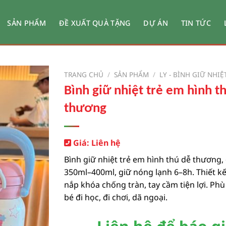
SẢN PHẨM
ĐỀ XUẤT QUÀ TẶNG
DỰ ÁN
TIN TỨC
TRANG CHỦ
/
SẢN PHẨM
/
LY - BÌNH GIỮ NHIỆ
Bình giữ nhiệt trẻ em hình t
thương
Giá: Liên hệ
Bình giữ nhiệt trẻ em hình thú dễ thương,
350ml–400ml, giữ nóng lạnh 6–8h. Thiết kế
nắp khóa chống tràn, tay cầm tiện lợi. Ph
bé đi học, đi chơi, dã ngoại.