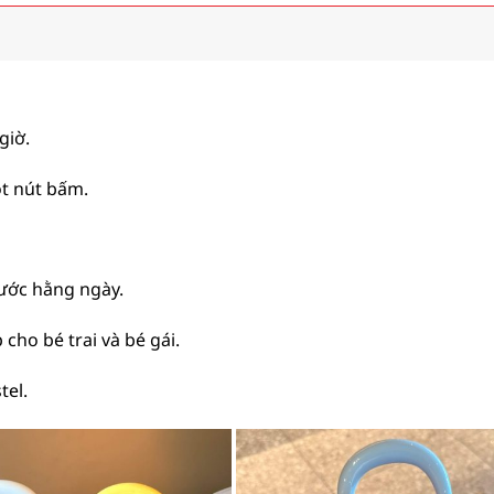
giờ.
t nút bấm.
ước hằng ngày.
cho bé trai và bé gái.
tel.