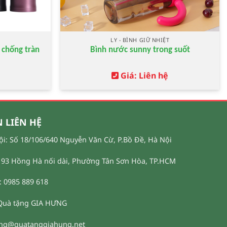
T
LY - BÌNH GIỮ NHIỆT
 chống tràn
Bình nước sunny trong suốt
Giá: Liên hệ
 LIÊN HỆ
ội: Số 18/106/640 Nguyễn Văn Cừ, P.Bồ Đề, Hà Nội
93 Hồng Hà nối dài, Phường Tân Sơn Hòa, TP.HCM
 0985 889 618
Quà tặng GIA HƯNG
ung@quatanggiahung.net