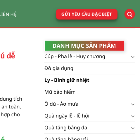
GỬI YÊU CẦU ĐẶC BIỆT
LIÊN HỆ
DANH MỤC SẢN PHẨM
T
hú dễ
Cúp - Pha lê - Huy chương
Đồ gia dụng
Ly - Bình giữ nhiệt
Mũ bảo hiểm
 dung tích
Ô dù - Áo mưa
 an toàn,
ù hợp cho
Quà ngày lễ - lễ hội
Quà tặng bằng da
Quà tặng bằng vải