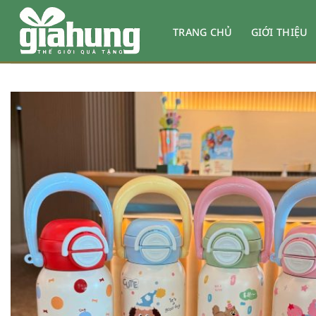
Bỏ
qua
TRANG CHỦ
GIỚI THIỆU
nội
dung